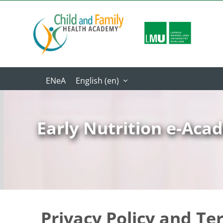
Skip to main content
English ‎(en)‎
Early Nutrition e-Ac
Privacy Policy and Te