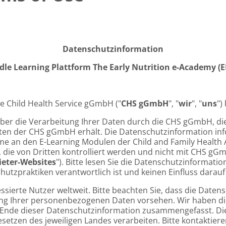
Datenschutzinformation
dle Learning Plattform The Early Nutrition e-Academy (
e Child Health Service gGmbH ("
CHS gGmbH
", "
wir
", "
uns
")
über die Verarbeitung Ihrer Daten durch die CHS gGmbH, d
n der CHS gGmbH erhält. Die Datenschutzinformation info
me an den E-Learning Modulen der Child and Family Health
ites, die von Dritten kontrolliert werden und nicht mit CHS
ieter-Websites
"). Bitte lesen Sie die Datenschutzinformati
utzpraktiken verantwortlich ist und keinen Einfluss darauf
essierte Nutzer weltweit. Bitte beachten Sie, dass die Date
ng Ihrer personenbezogenen Daten vorsehen. Wir haben die
nde dieser Datenschutzinformation zusammengefasst. Diese
tzen des jeweiligen Landes verarbeiten. Bitte kontaktier