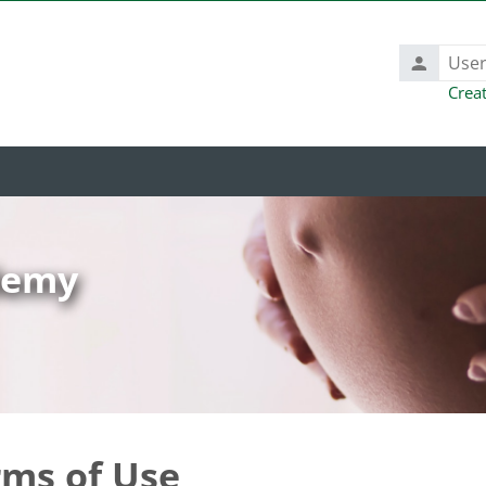
Username
Crea
ademy
rms of Use