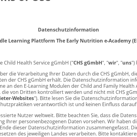
Datenschutzinformation
dle Learning Plattform The Early Nutrition e-Academy (
e Child Health Service gGmbH ("
CHS gGmbH
", "
wir
", "
uns
")
über die Verarbeitung Ihrer Daten durch die CHS gGmbH, d
n der CHS gGmbH erhält. Die Datenschutzinformation info
me an den E-Learning Modulen der Child and Family Health
ites, die von Dritten kontrolliert werden und nicht mit CHS
ieter-Websites
"). Bitte lesen Sie die Datenschutzinformati
utzpraktiken verantwortlich ist und keinen Einfluss darauf
essierte Nutzer weltweit. Bitte beachten Sie, dass die Date
ng Ihrer personenbezogenen Daten vorsehen. Wir haben die
nde dieser Datenschutzinformation zusammengefasst. Diese
tzen des jeweiligen Landes verarbeiten. Bitte kontaktier