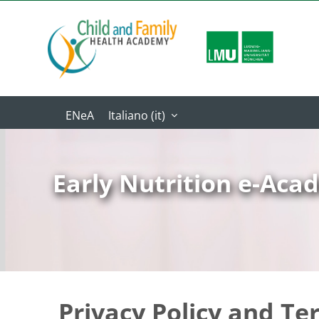
Vai al contenuto principale
Italiano ‎(it)‎
Early Nutrition e-Ac
Privacy Policy and Te