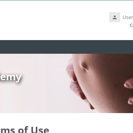
Username
C
ademy
rms of Use